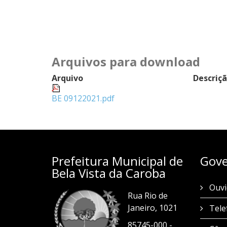
Arquivos para download
Arquivo
Descriç
BE 09122021.pdf
Prefeitura Municipal de
Gove
Bela Vista da Caroba
Ouvi
Rua Rio de
Janeiro, 1021
Tele
85745-000 -