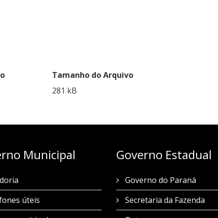
ão
Tamanho do Arquivo
281 kB
rno Municipal
Governo Estadual
doria
Governo do Paraná
fones úteis
Secretaria da Fazenda