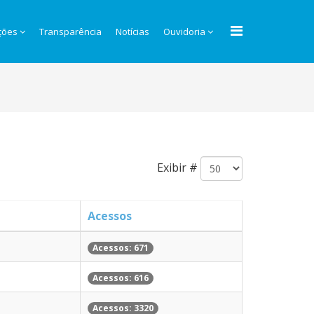
ções
Transparência
Notícias
Ouvidoria
Exibir #
Acessos
Acessos: 671
Acessos: 616
Acessos: 3320