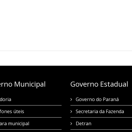
rno Municipal
Governo Estadual
doria
Governo do Paraná
fones úteis
Secretaria da Fazenda
ra municipal
Detran