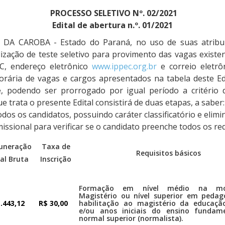
PROCESSO SELETIVO Nº. 02/2021
Edital de abertura n.º. 01/2021
A CAROBA - Estado do Paraná, no uso de suas atribui
lização de teste seletivo para provimento das vagas existen
EC, endereço eletrônico
www.ippec.org.br
e correio eletr
rária de vagas e cargos apresentados na tabela deste Edi
 podendo ser prorrogado por igual período a critério d
ue trata o presente Edital consistirá de duas etapas, a saber:
odos os candidatos, possuindo caráter classificatório e elimi
ssional para verificar se o candidato preenche todos os re
uneração
Taxa de
Requisitos básicos
ial Bruta
Inscrição
Formação em nível médio na mod
Magistério ou nível superior em peda
.443,12
R$ 30,00
habilitação ao magistério da educação
e/ou anos iniciais do ensino fundam
normal superior (normalista).