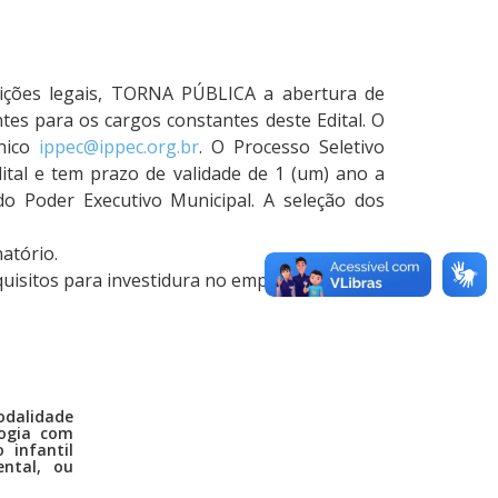
ções legais, TORNA PÚBLICA a abertura de
tes para os cargos constantes deste Edital. O
ônico
ippec@ippec.org.br
. O Processo Seletivo
tal e tem prazo de validade de 1 (um) ano a
o Poder Executivo Municipal. A seleção dos
natório.
quisitos para investidura no emprego público.
alidade
gogia com
 infantil
ental, ou