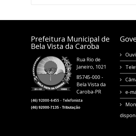
Prefeitura Municipal de
Gove
Bela Vista da Caroba
Ouvi
Rua Rio de
Janeiro, 1021
Tele
85745-000 -
Câma
Bela Vista da
Caroba-PR
e-mai
(46) 92000-6455 - Telefonista
Moni
(46) 92000-7135 - Tributação
disponi