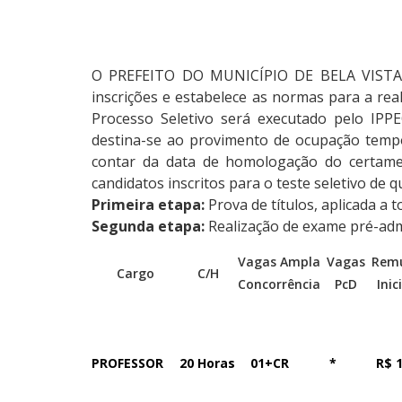
O PREFEITO DO MUNICÍPIO DE BELA VISTA D
inscrições e estabelece as normas para a rea
Processo Seletivo será executado pelo IPP
destina-se ao provimento de ocupação tempo
contar da data de homologação do certame,
candidatos inscritos para o teste seletivo de q
Primeira etapa:
Prova de títulos, aplicada a t
Segunda etapa:
Realização de exame pré-admi
Vagas Ampla
Vagas
Rem
Cargo
C/H
Concorrência
PcD
Inic
PROFESSOR
20 Horas
01+CR
*
R$ 1