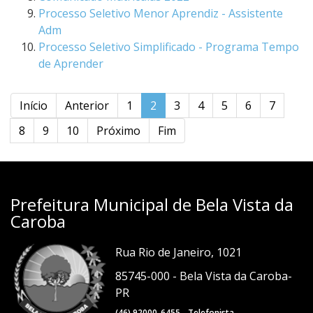
Processo Seletivo Menor Aprendiz - Assistente
Adm
Processo Seletivo Simplificado - Programa Tempo
de Aprender
Início
Anterior
1
2
3
4
5
6
7
8
9
10
Próximo
Fim
Prefeitura Municipal de Bela Vista da
Caroba
Rua Rio de Janeiro, 1021
85745-000 - Bela Vista da Caroba-
PR
(46) 92000-6455 - Telefonista