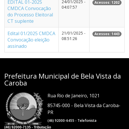
EDITAL 01-2025
24/01/2025 -
Acessos: 1202
04:07:57
CMDCA Convocação
do Processo Eleitoral
CT suplente
Edital 01/2025 CMDCA
21/01/2025 -
Acessos: 1443
08:51:26
Convocação eleição
assinado
Prefeitura Municipal de Bela Vista da
Caroba
Rua Rio de Janeiro, 1021
85745-000 - Bela Vista da Caroba-
PR
(46) 92000-6455 - Telefonista
(46) 92000-7135 - Tributação