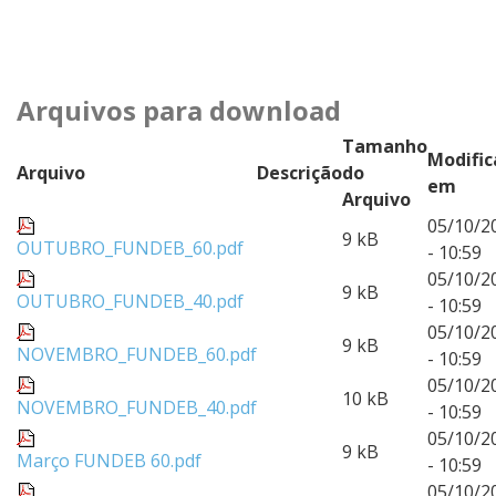
Arquivos para download
Tamanho
Modifi
Arquivo
Descrição
do
em
Arquivo
05/10/2
9 kB
OUTUBRO_FUNDEB_60.pdf
- 10:59
05/10/2
9 kB
OUTUBRO_FUNDEB_40.pdf
- 10:59
05/10/2
9 kB
NOVEMBRO_FUNDEB_60.pdf
- 10:59
05/10/2
10 kB
NOVEMBRO_FUNDEB_40.pdf
- 10:59
05/10/2
9 kB
Março FUNDEB 60.pdf
- 10:59
05/10/2