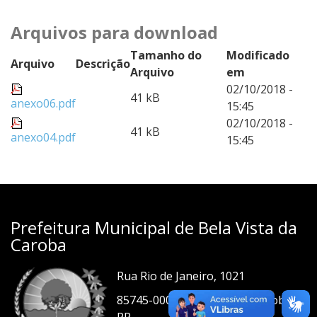
Arquivos para download
Tamanho do
Modificado
Arquivo
Descrição
Arquivo
em
02/10/2018 -
41 kB
anexo06.pdf
15:45
02/10/2018 -
41 kB
anexo04.pdf
15:45
Prefeitura Municipal de Bela Vista da
Caroba
Rua Rio de Janeiro, 1021
85745-000 - Bela Vista da Caroba-